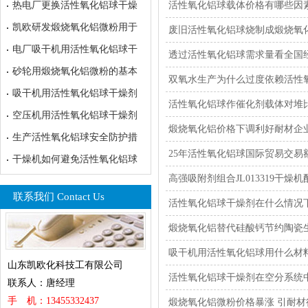
热电厂更换活性氧化铝球干燥
活性氧化铝球载体价格有哪些因
凯欧研发煅烧氧化铝微粉用于
废旧活性氧化铝球烧制成煅烧氧
电厂吸干机用活性氧化铝球干
透过活性氧化铝球需求量看全国
砂轮用煅烧氧化铝微粉的基本
双氧水生产为什么过度依赖活性
吸干机用活性氧化铝球干燥剂
活性氧化铝球作催化剂载体对堆
空压机用活性氧化铝球干燥剂
煅烧氧化铝价格下调利好耐材企
生产活性氧化铝球安全防护措
25年活性氧化铝球国际贸易交易
干燥机如何避免活性氧化铝球
高强吸附剂组合JL013319干燥
联系我们 Contact Us
活性氧化铝球干燥剂在什么情况
煅烧氧化铝替代硅酸钙节约陶瓷
吸干机用活性氧化铝球用什么材
山东凯欧化科技工有限公司
活性氧化铝球干燥剂在空分系统
联系人：唐经理
手 机：13455332437
煅烧氧化铝微粉价格暴涨 引耐材