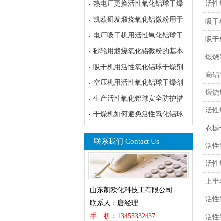
热电厂更换活性氧化铝球干燥
活性
凯欧研发煅烧氧化铝微粉用于
‌‌
电厂吸干机用活性氧化铝球干
吸干
砂轮用煅烧氧化铝微粉的基本
煅烧
吸干机用活性氧化铝球干燥剂
高铝
空压机用活性氧化铝球干燥剂
煅烧
生产活性氧化铝球安全防护措
活性
干燥机如何避免活性氧化铝球
衣橱
联系我们 Contact Us
活性
活性
上半
山东凯欧化科技工有限公司
活性
联系人：唐经理
手 机：13455332437
活性