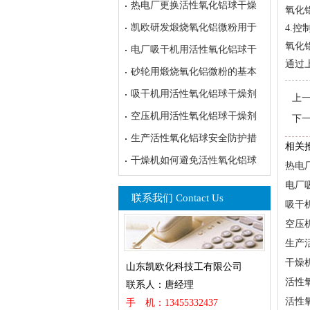
热电厂更换活性氧化铝球干燥
氧化
凯欧研发煅烧氧化铝微粉用于
4.
氧化
电厂吸干机用活性氧化铝球干
通过
砂轮用煅烧氧化铝微粉的基本
吸干机用活性氧化铝球干燥剂
上
空压机用活性氧化铝球干燥剂
下
生产活性氧化铝球安全防护措
相关
干燥机如何避免活性氧化铝球
热电
电厂
联系我们 Contact Us
吸干
空压
生产
干燥
山东凯欧化科技工有限公司
活性
联系人：唐经理
活性
手 机：13455332437