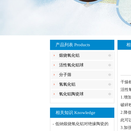
产品列表 Products
相
煅烧氧化铝
活性氧化铝球
分子筛
干燥
氢氧化铝
活性
氧化铝陶瓷球
1.
破碎
相关知识 Knowledge
2.
此可
低钠煅烧氧化铝对绝缘陶瓷的
3.