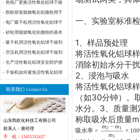
热电厂更换活性氧化铝球干燥
凯欧研发煅烧氧化铝微粉用于
一、实验室标准
电厂吸干机用活性氧化铝球干
砂轮用煅烧氧化铝微粉的基本
1、样品预处理‌
吸干机用活性氧化铝球干燥剂
将
活性氧化铝球
样
空压机用活性氧化铝球干燥剂
消除初始水分干
生产活性氧化铝球安全防护措
干燥机如何避免活性氧化铝球
2、浸泡与吸水‌
将
活性氧化铝球
联系我们 Contact Us
（如30分钟）。
水分。
3、质量测
称取吸水后质量m
山东凯欧化科技工有限公司
m
−
m
2
1
联系人：唐经理
吸水率
=
×
10
m
1
手 机：13455332437