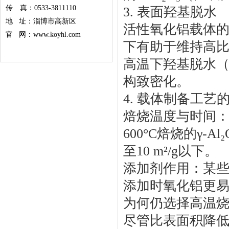
传 真：0533-3811110
3. 表面羟基脱水
地 址：淄博市高新区
活性氧化铝载体的
官 网：www.koyhl.com
下有助于维持高
高温下羟基脱水（
构致密化。
4. 载体制备工艺
焙烧温度与时间
600°C焙烧的γ-A
至10 m²/g以下。
添加剂作用：某些助
添加时氧化铝更
为何仍选择高温
尽管比表面积降