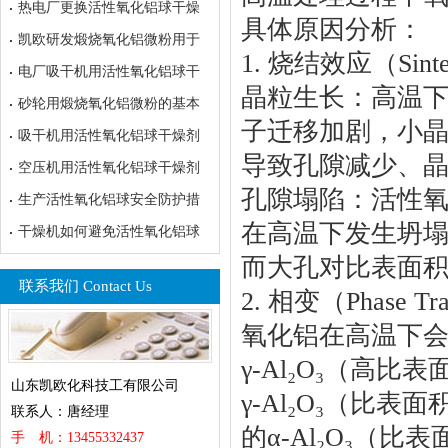
热电厂更换活性氧化铝球干燥
具体原因分析：
凯欧研发煅烧氧化铝微粉用于
1. 烧结效应（Sinte
电厂吸干机用活性氧化铝球干
晶粒生长：高温下
砂轮用煅烧氧化铝微粉的基本
子迁移加剧，小晶
吸干机用活性氧化铝球干燥剂
导致孔隙减少、
空压机用活性氧化铝球干燥剂
孔隙塌陷：活性氧化
生产活性氧化铝球安全防护措
在高温下发生坍塌
干燥机如何避免活性氧化铝球
而大孔对比表面
联系我们 Contact Us
2. 相变（Phase Tra
氧化铝在高温下
γ-Al₂O₃（高比表面
山东凯欧化科技工有限公司
γ-Al₂O₃（比表面
联系人：唐经理
的α-Al₂O₃（比
手 机：13455332437